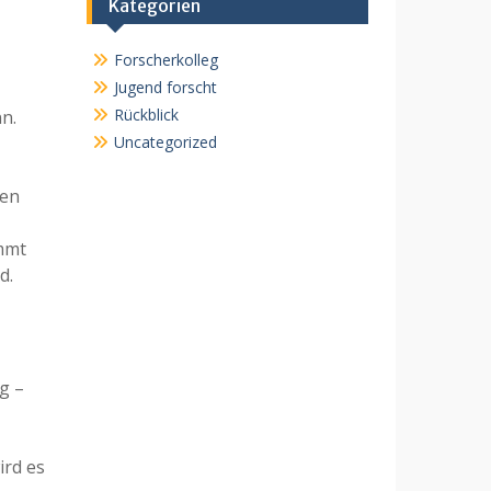
Kategorien
Forscherkolleg
Jugend forscht
Rückblick
n.
Uncategorized
nen
immt
d.
g –
ird es