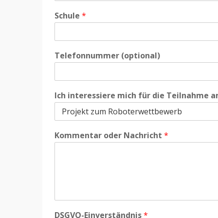
Schule
*
Telefonnummer (optional)
*
Ich interessiere mich für die Teilnahme a
T
e
i
l
Kommentar oder Nachricht
*
n
a
h
m
e
m
i
c
DSGVO-Einverständnis
*
h