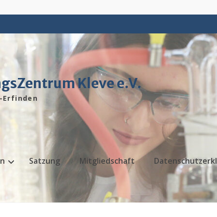
gsZentrum Kleve e.V.
-Erfinden
en
Satzung
Mitgliedschaft
Datenschutz­erk