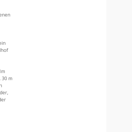
denen
ein
lhof
 Im
. 30 m
n
der,
der