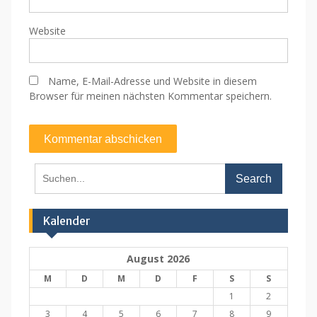
Website
Name, E-Mail-Adresse und Website in diesem
Browser für meinen nächsten Kommentar speichern.
Search
for:
Kalender
August 2026
M
D
M
D
F
S
S
1
2
3
4
5
6
7
8
9