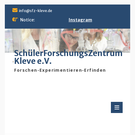
Skip
info@sfz-kleve.de
to
content
Notice:
Instagram
SchülerForschungsZentrum
Kleve e.V.
Forschen-Experimentieren-Erfinden