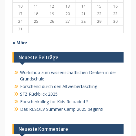
10
11
12
13
14
15
16
17
18
19
20
21
22
23
24
25
26
27
28
29
30
31
« März
Neueste Beiträge
Workshop zum wissenschaftlichen Denken in der
Grundschule
Forschend durch den Altweiberfasching
SFZ Rückblick 2025
Forscherkolleg for Kids Reloaded 5
Das RESOLV Summer Camp 2025 beginnt!
Neueste Kommentare